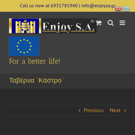
Skip
Call us now at 6931781940 | info@enjoysa.gr
to
content
For a better life!
Ταβέρνα “Κάστρο”
Previous
Next