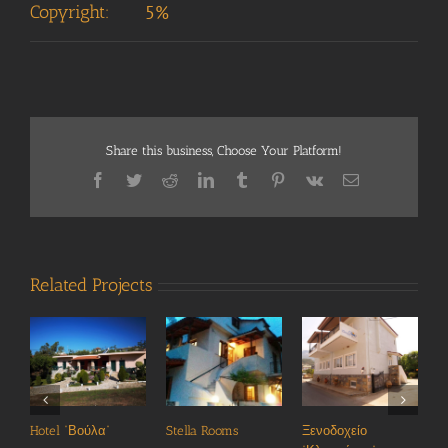
Copyright:
5%
Share this business, Choose Your Platform!
Facebook
Twitter
Reddit
LinkedIn
Tumblr
Pinterest
Vk
Email
Related Projects
Hotel “Βούλα”
Stella Rooms
Ξενοδοχείο
Ε