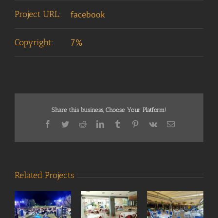
Project URL:
facebook
Copyright:
7%
Share this business, Choose Your Platform!
Facebook
Twitter
Reddit
LinkedIn
Tumblr
Pinterest
Vk
Email
Related Projects