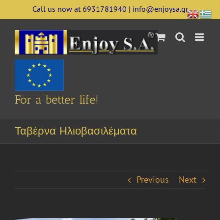
Skip
Call us now at 6931781940 | info@enjoysa.gr
to
content
For a better life!
Ταβέρνα Ηλιοβασιλέματα
Previous
Next