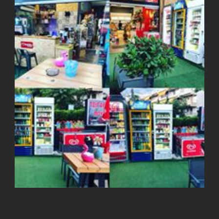
View
Larger
Image