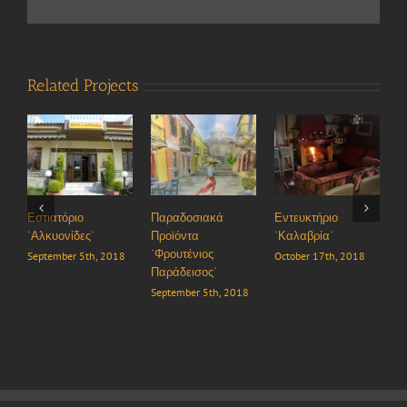
Related Projects
Παραδοσιακά
Εντευκτήριο
Ταβέρνα “Τα Πίσια”
“Ρ
Προϊόντα
“Καλαβρία”
πρ
October 8th, 2018
“Φρουτένιος
October 17th, 2018
Oct
Παράδεισος”
September 5th, 2018