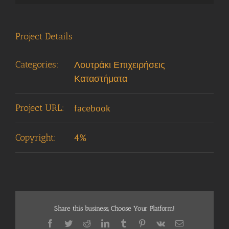
embed 
Project Details
Categories:
Λουτράκι Επιχειρήσεις
Καταστήματα
Project URL:
facebook
Copyright:
4%
Share this business, Choose Your Platform!
Facebook
Twitter
Reddit
LinkedIn
Tumblr
Pinterest
Vk
Email