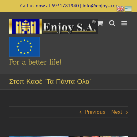
Skip
Call us now at 6931781940 | info@enjoysa.gr
to
content
For a better life!
Στοπ Καφέ “Τα Πάντα Ολα”
Previous
Next