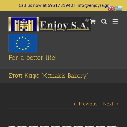
Skip
Call us now at 6931781940 | info@enjoysa.gr
to
content
For a better life!
Στοπ Καφέ “Καnakis Bakery”
Previous
Next