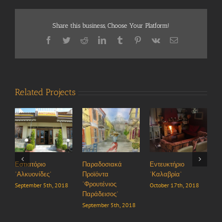
Share this business, Choose Your Platform!
Facebook
Twitter
Reddit
LinkedIn
Tumblr
Pinterest
Vk
Email
Related Projects
Παραδοσιακά
Εντευκτήριο
Ταβέρνα “Τα Πίσια”
“Ρίζ
Προϊόντα
“Καλαβρία”
προ
October 8th, 2018
“Φρουτένιος
October 17th, 2018
Octo
Παράδεισος”
September 5th, 2018