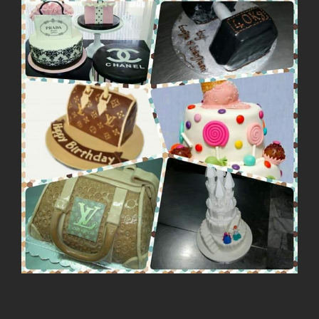
View
Larger
Image