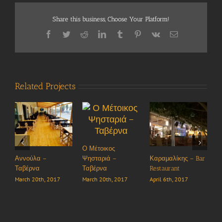
Share this business, Choose Your Platform!
Facebook
Twitter
Reddit
LinkedIn
Tumblr
Pinterest
Vk
Email
Related Projects
Ο Μέτοικος
Αννούλα –
Καραμαλίκης – Bar
L
Ψησταριά –
Ταβέρνα
Restaurant
C
Ταβέρνα
March 20th, 2017
April 6th, 2017
M
March 20th, 2017