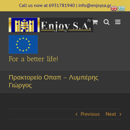
Skip
Call us now at 6931781940 | info@enjoysa.gr
to
content
For a better life!
Πρακτορείο Οπαπ – Λυμπέρης
Γιώργος
Previous
Next