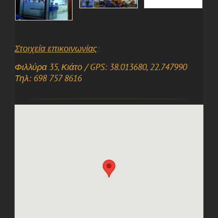
Στοιχεία επικοινωνίας
:
Φιλλύρα 35, Κιάτο / GPS: 38.013680, 22.747990
Τηλ: 698 757 8616