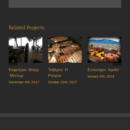
Related Projects
Καφετέρια-Μπαρ
Ταβέρνα “Η
Εστιατόριο “Αροδο”
Ε
“Μέντωρ”
Ρούγκα”
κ
January 8th, 2018
November 4th, 2017
October 26th, 2017
J