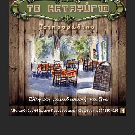
View
Larger
Image