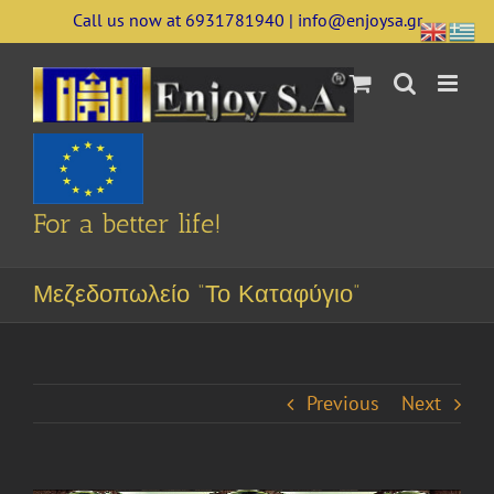
Skip
Call us now at 6931781940 | info@enjoysa.gr
to
content
For a better life!
Μεζεδοπωλείο “Το Καταφύγιο”
Previous
Next