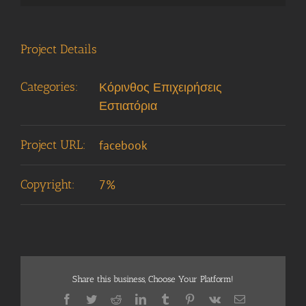
Project Details
Categories:
Κόρινθος Επιχειρήσεις
Εστιατόρια
Project URL:
facebook
Copyright:
7%
Share this business, Choose Your Platform!
Facebook
Twitter
Reddit
LinkedIn
Tumblr
Pinterest
Vk
Email