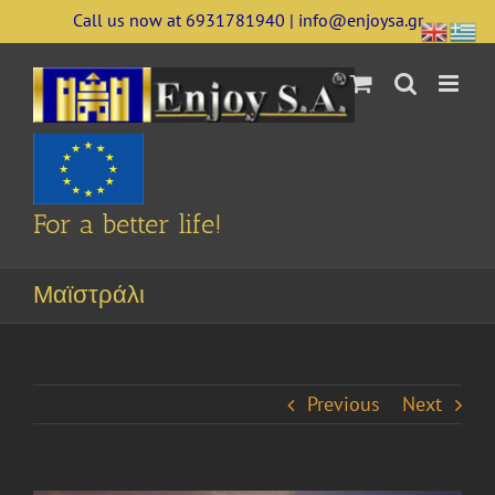
Skip
Call us now at 6931781940 | info@enjoysa.gr
to
content
For a better life!
Μαϊστράλι
Previous
Next