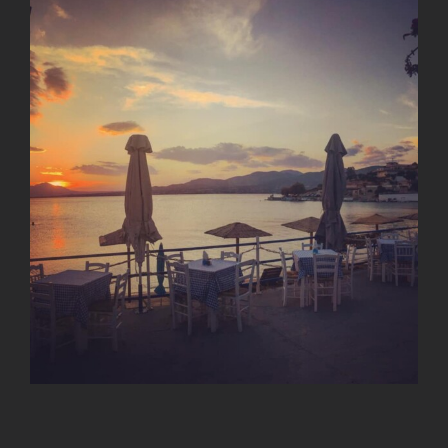
View
Larger
Image