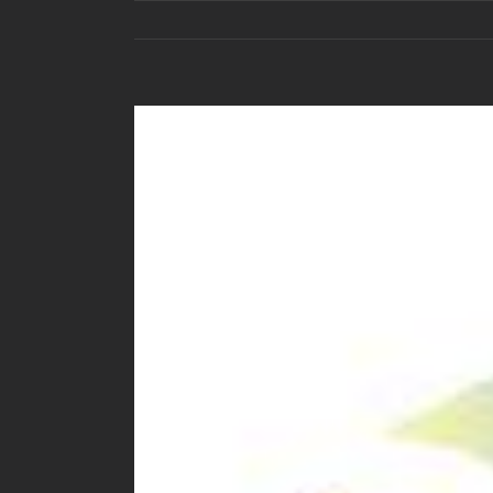
View
Larger
Image