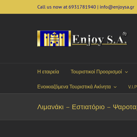
Skip
Call us now at 6931781940 | info@enjoysa.gr
to
content
Η εταιρεία
Τουριστικοί Προορισμοί
Ενοικιαζόμενα Τουριστικά Ακίνητα
V.I.
Λιμανάκι – Εστιατόριο – Ψαροτ