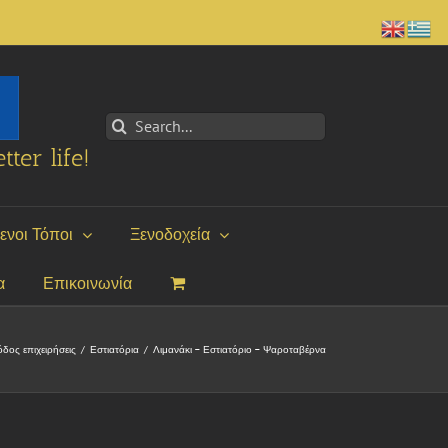
Search
for:
tter life!
ενοι Τόποι
Ξενοδοχεία
α
Επικοινωνία
δος επιχειρήσεις
/
Εστιατόρια
/
Λιμανάκι – Εστιατόριο – Ψαροταβέρνα