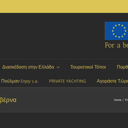
For a be
Διασκέδαση στην Ελλάδα
Τουριστικοί Τόποι
Παρθ
P Πούλμαν Enjoy s.a.
PRIVATE YACHTING
Αγοράστε Τώρ
αβέρνα
Home
/
Ρό