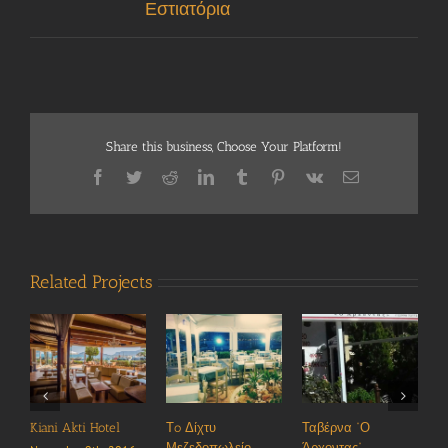
Εστιατόρια
Share this business, Choose Your Platform!
Facebook
Twitter
Reddit
LinkedIn
Tumblr
Pinterest
Vk
Email
Related Projects
kti Hotel
Τo Δίχτυ
Ταβέρνα “Ο
Ψαροταβέρνα
Μεζεδοπωλείο
Άρχοντας”
Άγιος Σπυρίδω