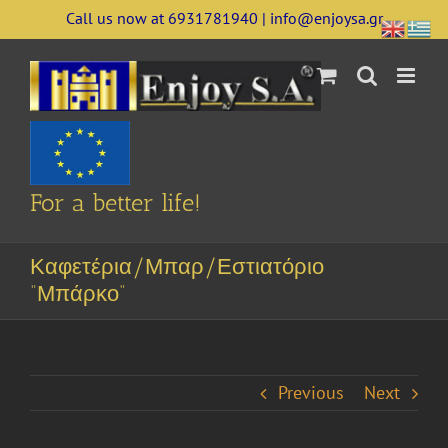
Skip
Call us now at 6931781940 | info@enjoysa.gr
to
content
For a better life!
Καφετέρια/Μπαρ/Εστιατόριο
“Μπάρκο”
Previous
Next