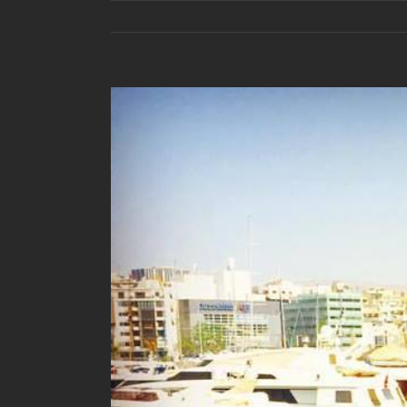
View
Larger
Image