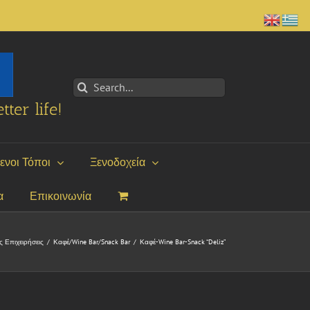
Search
for:
tter life!
ενοι Τόποι
Ξενοδοχεία
α
Επικοινωνία
ς Επιχειρήσεις
/
Καφέ/Wine Bar/Snack Bar
/
Καφέ-Wine Bar-Snack “Deliz”