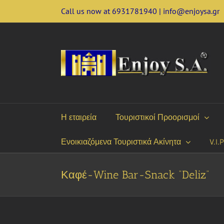
Skip
Call us now at 6931781940 | info@enjoysa.gr
to
content
Η εταιρεία
Τουριστικοί Προορισμοί
Ενοικιαζόμενα Τουριστικά Ακίνητα
V.I.
Καφέ-Wine Bar-Snack “Deliz”