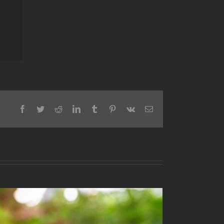
Facebook
Twitter
Reddit
LinkedIn
Tumblr
Pinterest
Vk
Email