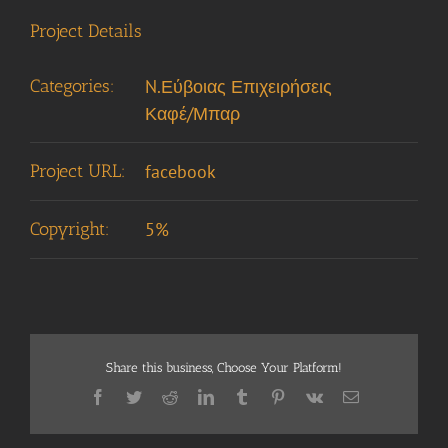
Project Details
Categories:
N.Εύβοιας Επιχειρήσεις
Καφέ/Μπαρ
Project URL:
facebook
Copyright:
5%
Share this business, Choose Your Platform!
Facebook
Twitter
Reddit
LinkedIn
Tumblr
Pinterest
Vk
Email