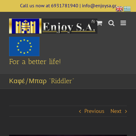
Skip
Call us now at 6931781940 | info@enjoysa.gr
to
content
For a better life!
Καφέ/Μπαρ “Riddler”
Previous
Next