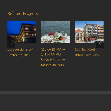
Related Projects
Ξενοδοχείο “Στενή”
“ΔΕΚΑ ΒΗΜΑΤΑ
Irini Spa Hotel
Iolko
ΣΤΗΝ ΑΜΜΟ”
October 5th, 2019
October 30th, 2022
Octob
Ουζερί-Ταβέρνα
October 5th, 2019