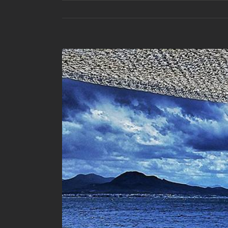
View
Larger
Image