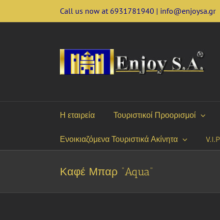
Skip
Call us now at 6931781940 | info@enjoysa.gr
to
content
Η εταιρεία
Τουριστικοί Προορισμοί
Ενοικιαζόμενα Τουριστικά Ακίνητα
V.I.
Καφέ Μπαρ “Aqua”