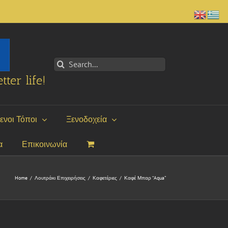
Search
for:
tter life!
ενοι Τόποι
Ξενοδοχεία
α
Επικοινωνία
Home
/
Λουτράκι Επιχειρήσεις
/
Καφετέριες
/
Καφέ Μπαρ “Aqua”