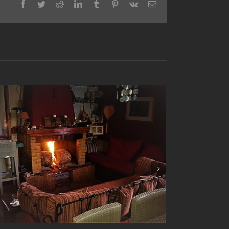
Facebook
Twitter
Reddit
LinkedIn
Tumblr
Pinterest
Vk
Email