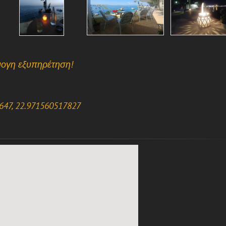
ψογη εξυπηρέτηση!
1647, 22.971560517827