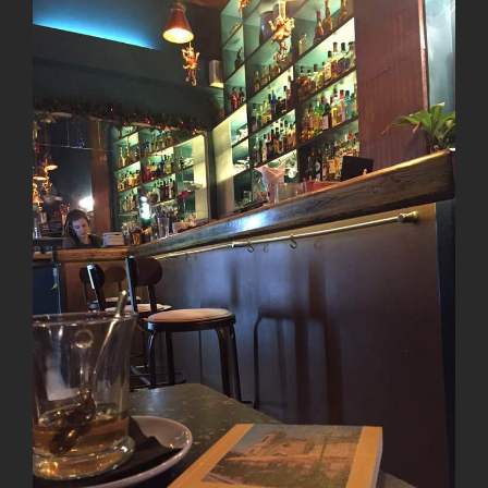
View
Larger
Image