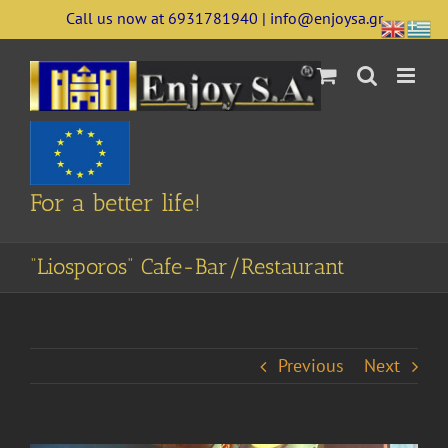
Skip
Call us now at 6931781940 | info@enjoysa.gr
to
content
For a better life!
“Liosporos” Cafe-Bar/Restaurant
Previous
Next