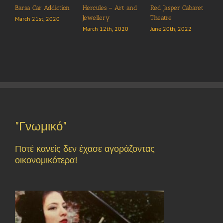
ules – Art and
Red Jasper Cabaret
Celestyal Cr
lery
Theatre
June 25th, 2
 12th, 2020
June 20th, 2022
Attic Moon Athens
July 7th, 2020
"Γνωμικό"
Ποτέ κανείς δεν έχασε αγοράζοντας
οικονομικότερα!