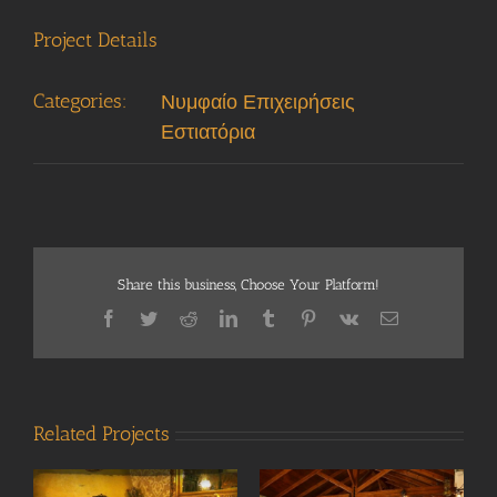
Project Details
Categories:
Νυμφαίο Επιχειρήσεις
Εστιατόρια
Share this business, Choose Your Platform!
Facebook
Twitter
Reddit
LinkedIn
Tumblr
Pinterest
Vk
Email
Related Projects