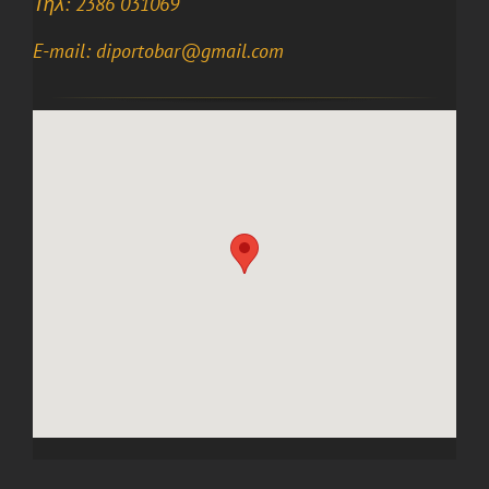
Τηλ: 2386 031069
E-mail: diportobar@gmail.com