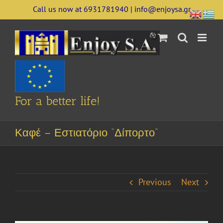
Skip
Call us now at 6931781940 | info@enjoysa.gr
to
content
For a better life!
Καφέ – Εστιατόριο “Δίπορτο”
Previous
Next