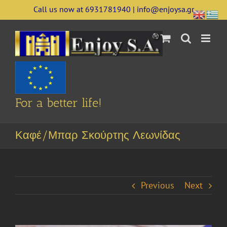
Skip
Call us now at 6931781940 | info@enjoysa.gr
to
content
For a better life!
Καφέ/Μπαρ Σκούρτης Λεωνίδας
Previous
Next