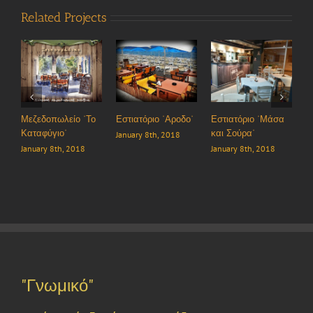
Related Projects
στιατόριο “Αροδο”
Εστιατόριο “Μάσα
Ταβέρνα “Το Χάνι
Καφετέ
και Σούρα”
του Ανέστη το
“Μέντωρ
anuary 8th, 2018
Παλαιό”
January 8th, 2018
November
January 8th, 2018
"Γνωμικό"