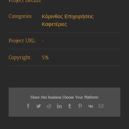
Project Details
Categories:
Κόρινθος Επιχειρήσεις
Καφετέριες
Project URL:
-
Copyright:
5%
Share this business, Choose Your Platform!
Facebook
Twitter
Reddit
LinkedIn
Tumblr
Pinterest
Vk
Email