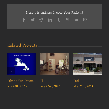
Share this business, Choose Your Platform!
Facebook
Twitter
Reddit
LinkedIn
Tumblr
Pinterest
Vk
Email
Related Projects
 Dream
Eli
Etal
Kibo Cafe Bar
3
July 22nd, 2023
May 25th, 2024
January 23rd, 2024