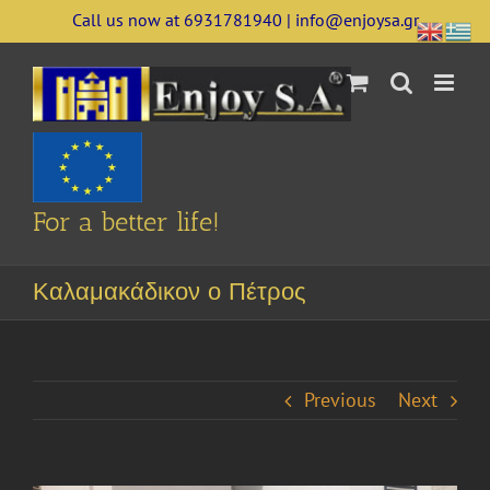
Skip
Call us now at 6931781940 | info@enjoysa.gr
to
content
For a better life!
Καλαμακάδικον ο Πέτρος
Previous
Next