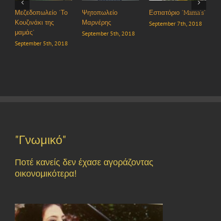
Το
Ψητοπωλείο
Εστιατόριο “Mama’s”
Εστιατόριο-
Μαρνέρης
Καφενείο
September 7th, 2018
“Πρόπολις”
September 5th, 2018
18
September 5th, 2018
"Γνωμικό"
Ποτέ κανείς δεν έχασε αγοράζοντας
οικονομικότερα!