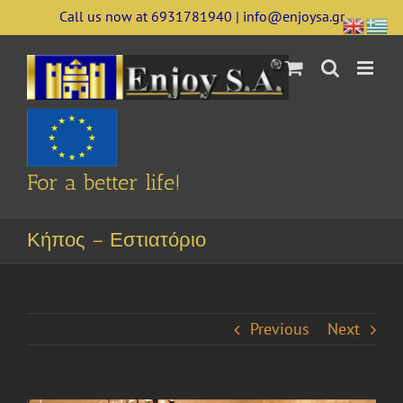
Skip
Call us now at 6931781940 | info@enjoysa.gr
to
content
For a better life!
Κήπος – Εστιατόριο
Previous
Next