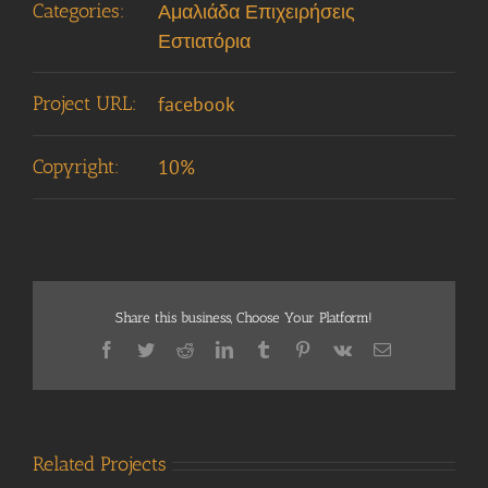
Categories:
Αμαλιάδα Επιχειρήσεις
Εστιατόρια
Project URL:
facebook
Copyright:
10%
Share this business, Choose Your Platform!
Facebook
Twitter
Reddit
LinkedIn
Tumblr
Pinterest
Vk
Email
Related Projects