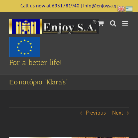
Skip
Call us now at 6931781940 | info@enjoysa.gr
to
content
For a better life!
Εστιατόριο “Klara’s”
Previous
Next