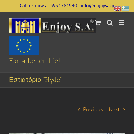
Skip
Call us now at 6931781940 | info@enjoysa.gr
to
content
For a better life!
Εστιατόριο “Hyde”
Previous
Next