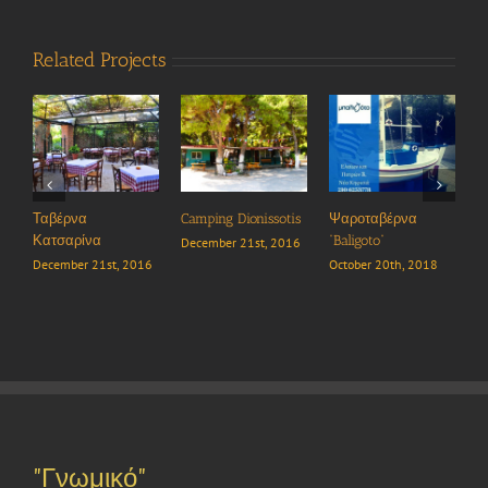
Related Projects
Camping Dionissotis
Ψαροταβέρνα
Εστιατόριο “Casa di
Καφέ
“Baligoto”
Rena”
Viste”
December 21st, 2016
October 20th, 2018
October 17th, 2018
Septem
"Γνωμικό"