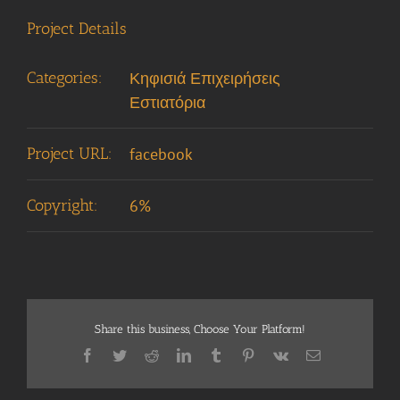
Project Details
Categories:
Κηφισιά Επιχειρήσεις
Εστιατόρια
Project URL:
facebook
Copyright:
6%
Share this business, Choose Your Platform!
Facebook
Twitter
Reddit
LinkedIn
Tumblr
Pinterest
Vk
Email