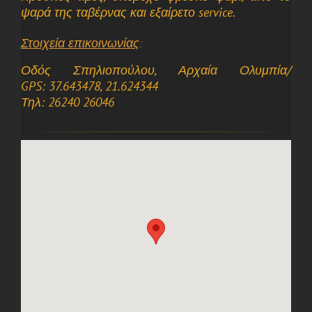
ψαρά της ταβέρνας και εξαίρετο service.
Στοιχεία επικοινωνίας
:
Οδός Σπηλιοπούλου, Αρχαία Ολυμπία/
GPS: 37.643478, 21.624344
Τηλ: 26240 26046