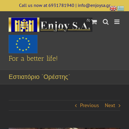
Skip
Call us now at 6931781940 | info@enjoysa.gr
to
content
For a better life!
Εστιατόριο “Ορέστης”
Previous
Next