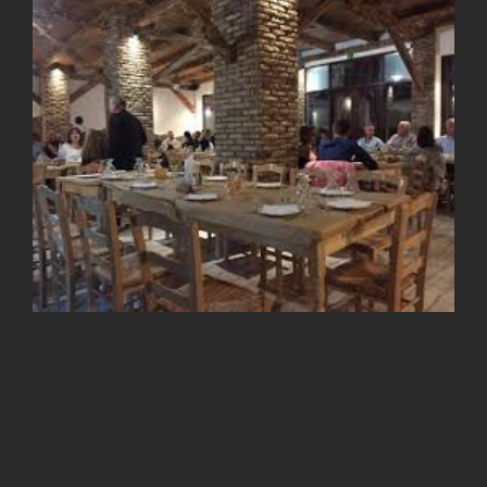
View
Larger
Image