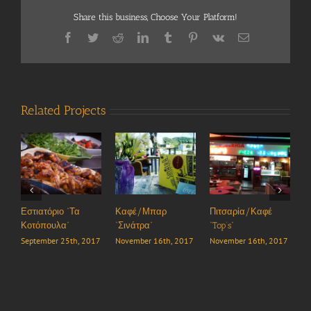
Share this business, Choose Your Platform!
Facebook
Twitter
Reddit
LinkedIn
Tumblr
Pinterest
Vk
Email
Related Projects
ιο “Τα
Καφέ/Μπαρ
Πιτσαρία/Καφέ
Restaurant
λα”
“Σινάτρα”
“Top’s”
“Filoxenia”
r 25th, 2017
November 16th, 2017
November 16th, 2017
September 26th,