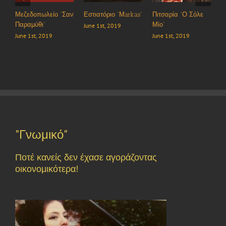
πωλείο “Σαν
Εστιατόριο “Μarkas”
Πιτσαρία “Ο Σόλε
Καφέ/Μπαρ
θι”
Μίο”
“Κώστας”
June 1st, 2019
, 2019
June 1st, 2019
June 1st, 2019
"Γνωμικό"
Ποτέ κανείς δεν έχασε αγοράζοντας
οικονομικότερα!