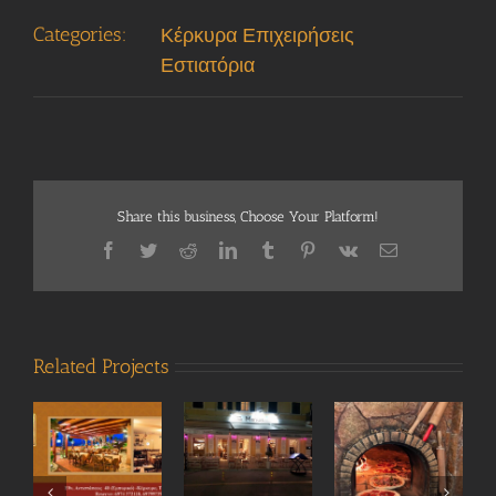
Categories:
Κέρκυρα Επιχειρήσεις
Εστιατόρια
Share this business, Choose Your Platform!
Facebook
Twitter
Reddit
LinkedIn
Tumblr
Pinterest
Vk
Email
Related Projects