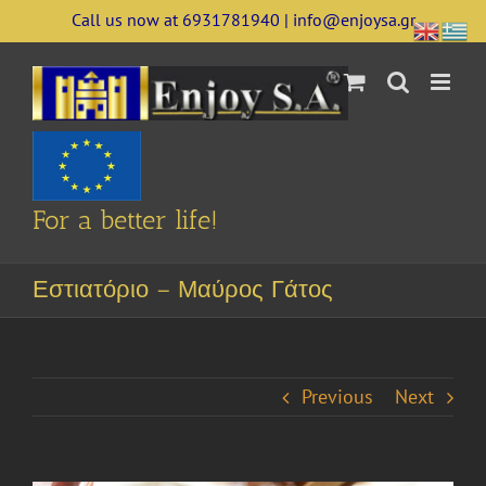
Skip
Call us now at 6931781940 | info@enjoysa.gr
to
content
For a better life!
Εστιατόριο – Μαύρος Γάτος
Previous
Next