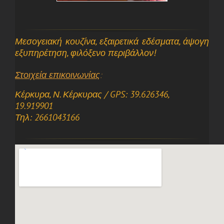
Μεσογειακή κουζίνα, εξαιρετικά εδέσματα, άψογη
εξυπηρέτηση, φιλόξενο περιβάλλον!
Στοιχεία επικοινωνίας
:
Κέρκυρα, Ν. Κέρκυρας / GPS: 39.626346,
19.919901
Τηλ:
2661043166