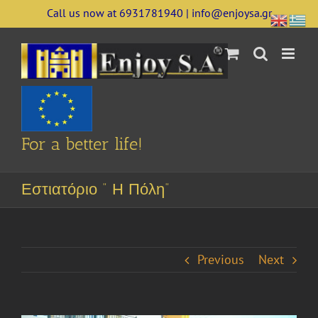
Skip
Call us now at 6931781940 | info@enjoysa.gr
to
content
For a better life!
Εστιατόριο ” Η Πόλη”
Previous
Next