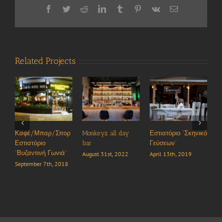
Facebook
Twitter
Reddit
LinkedIn
Tumblr
Pinterest
Vk
Email
Related Projects
Καφέ
Εστιατ
“Βυζαν
Septem
Monkeyz all day
Εστιατόριο “Σκηνικό
Μεζεδοπωλείο
bar
Γεύσεων”
“Πειρατές”
August 31st, 2022
April 13th, 2019
September 7th, 2018