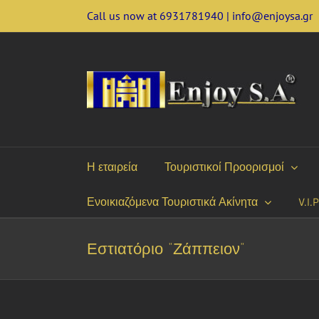
Skip
Call us now at 6931781940 | info@enjoysa.gr
to
content
Η εταιρεία
Τουριστικοί Προορισμοί
Ενοικιαζόμενα Τουριστικά Ακίνητα
V.I.
Εστιατόριο “Ζάππειον”