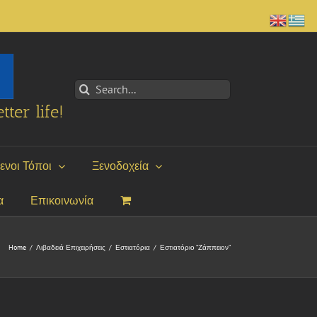
Search
for:
tter life!
ενοι Τόποι
Ξενοδοχεία
α
Επικοινωνία
Home
/
Λιβαδειά Επιχειρήσεις
/
Εστιατόρια
/
Εστιατόριο “Ζάππειον”