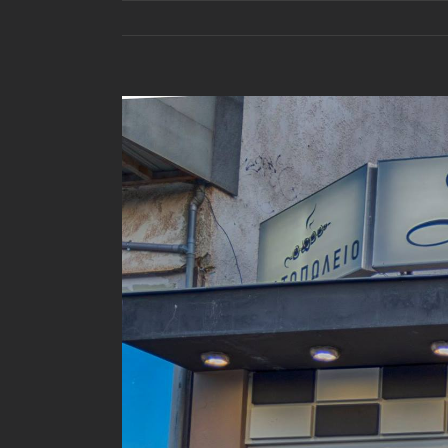
View
Larger
Image