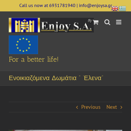
Skip
Call us now at 6931781940 | info@enjoysa.gr
to
content
For a better life!
Ενοικιαζόμενα Δωμάτια ” ‘Ελενα”
Previous
Next