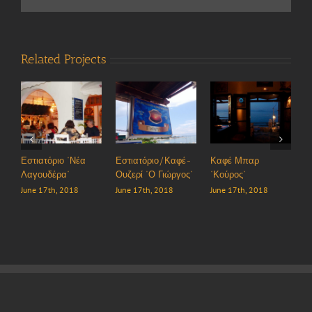
Related Projects
Εστι
Λαγ
June
Εστιατόριο/Καφέ-
Καφέ Μπαρ
Καφέ-Μπαρ “Α”
Ουζερί “Ο Γιώργος”
“Κούρος”
June 17th, 2018
June 17th, 2018
June 17th, 2018