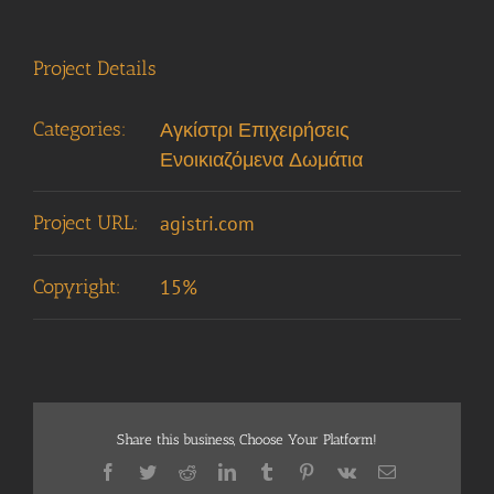
Project Details
Categories:
Αγκίστρι Επιχειρήσεις
Ενοικιαζόμενα Δωμάτια
Project URL:
agistri.com
Copyright:
15%
Share this business, Choose Your Platform!
Facebook
Twitter
Reddit
LinkedIn
Tumblr
Pinterest
Vk
Email