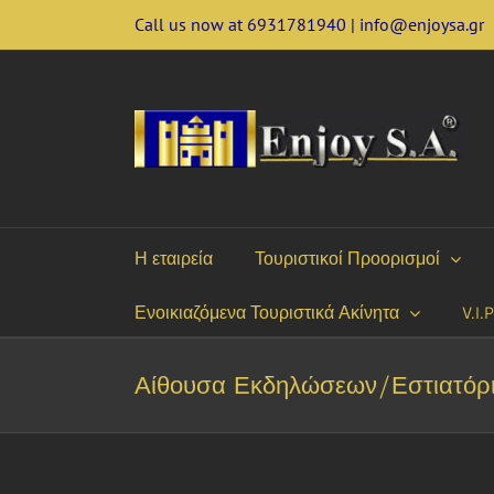
Skip
Call us now at 6931781940 | info@enjoysa.gr
to
content
Η εταιρεία
Τουριστικοί Προορισμοί
Ενοικιαζόμενα Τουριστικά Ακίνητα
V.I.
Αίθουσα Εκδηλώσεων/Εστιατόρ