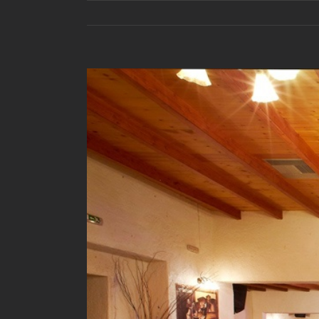
View
Larger
Image