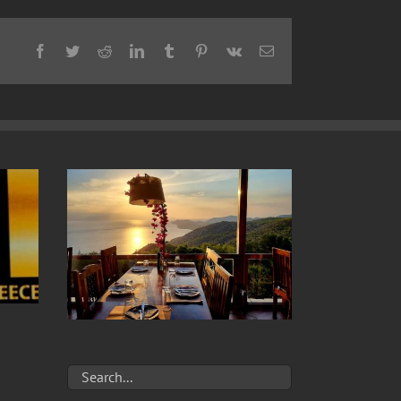
Facebook
Twitter
Reddit
LinkedIn
Tumblr
Pinterest
Vk
Email