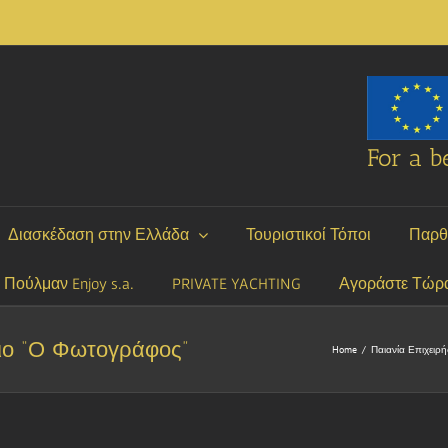
For a be
Διασκέδαση στην Ελλάδα
Τουριστικοί Τόποι
Παρθ
P Πούλμαν Enjoy s.a.
PRIVATE YACHTING
Αγοράστε Τώρ
ιο “Ο Φωτογράφος”
Home
/
Παιανία Επιχειρή