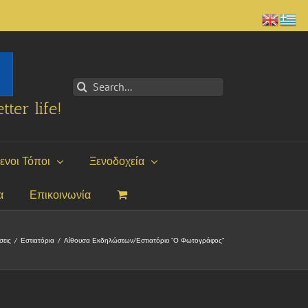
Search
for:
tter life!
ενοι Τόποι
Ξενοδοχεία
α
Επικοινωνία
σεις
/
Εστιατόρια
/
Αίθουσα Εκδηλώσεων/Εστιατόριο “Ο Φωτογράφος”