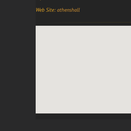
Web Site:
athenshall