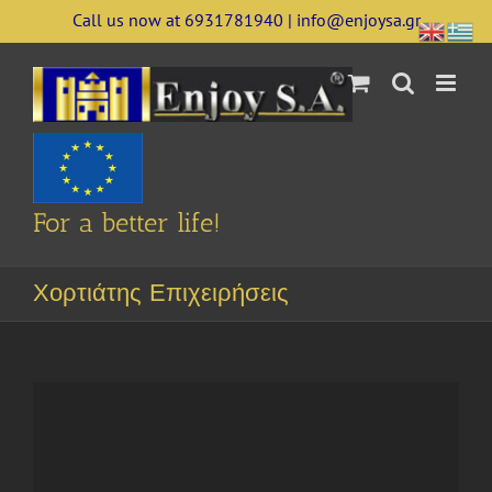
Skip
Call us now at 6931781940 | info@enjoysa.gr
to
content
For a better life!
Χορτιάτης Επιχειρήσεις