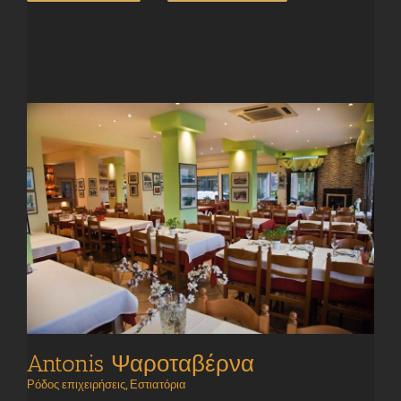
Antonis Ψαροταβέρνα
Ρόδος επιχειρήσεις
,
Εστιατόρια