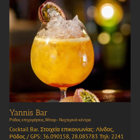
Yannis Bar
Ρόδος επιχειρήσεις
,
Μπαρ - Νυχτερινά κέντρα
Cocktail Bar. Στοιχεία επικοινωνίας: Λίνδος,
Ρόδος / GPS: 36.090158, 28.085783 Τηλ: 2241