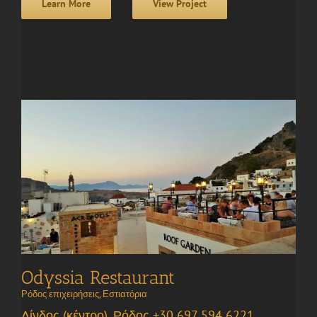
Learn More
View Project
Odyssia Restaurant
Ρόδος επιχειρήσεις
,
Εστιατόρια
Λίνδος (κέντρο), Ρόδος +30 697 594 6221