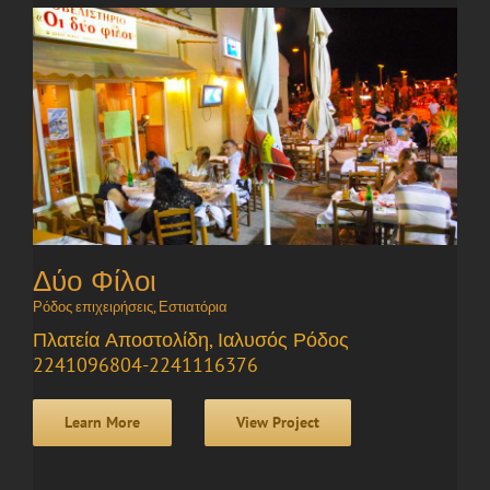
Δύο Φίλοι
Ρόδος επιχειρήσεις
,
Εστιατόρια
Πλατεία Αποστολίδη, Ιαλυσός Ρόδος
2241096804-2241116376
Learn More
View Project