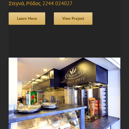
Στεγνά, Ρόδος 2244 024027
Learn More
View Project