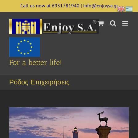
Skip
Call us now at 6931781940 | info@enjoysa.gr
to
content
For a better life!
Ρόδος Επιχειρήσεις