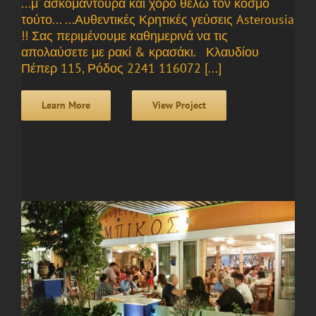
...μ' ασκομαντούρα και χορό θέλω τον κόσμο
τούτο... ...Αυθεντικές Κρητικές γεύσεις Asterousia
!! Σας περιμένουμε καθημερινά να τις
απολαύσετε με ρακί & κρασάκι. Κλαυδίου
Πέπερ 115, Ρόδος 2241 116072 [...]
Learn More
View Project