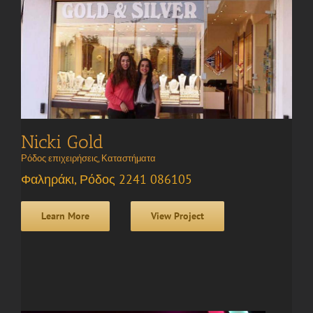
Nicki Gold
Ρόδος επιχειρήσεις
,
Καταστήματα
Φαληράκι, Ρόδος 2241 086105
Learn More
View Project