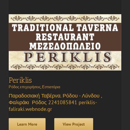
Periklis
Ρόδος επιχειρήσεις
,
Εστιατόρια
Παραδοσιακή Ταβέρνα. Ρόδου - Λύνδου ,
Φαλιράκι Ρόδος 2241085841 periklis-
faliraki.webnode.gr
Learn More
View Project