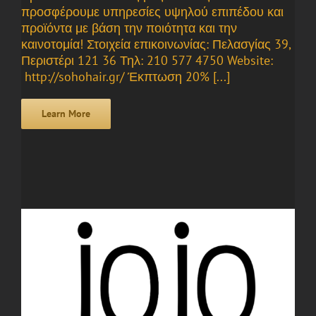
προσφέρουμε υπηρεσίες υψηλού επιπέδου και
προϊόντα με βάση την ποιότητα και την
καινοτομία! Στοιχεία επικοινωνίας: Πελασγίας 39,
Περιστέρι 121 36 Τηλ: 210 577 4750 Website:
http://sohohair.gr/ Έκπτωση 20% [...]
Learn More