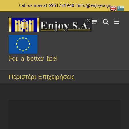
Skip
Call us now at 6931781940 | info@enjoysa.gr
to
content
For a better life!
Περιστέρι Επιχειρήσεις