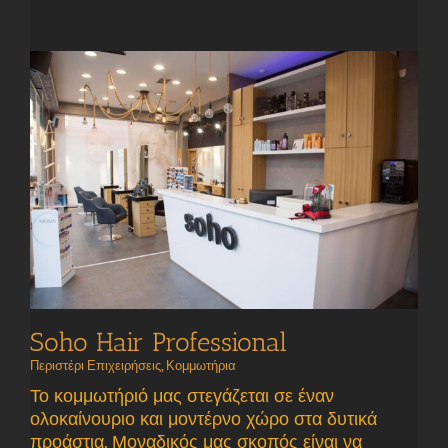
Soho Hair Professional
Περιστέρι Επιχειρήσεις
,
Κομμωτήρια
Το κομμωτήριό μας στεγάζεται σε έναν
ολοκαίνουριο και μοντέρνο χώρο στα δυτικά
προάστια. Μοναδικός μας σκοπός είναι να