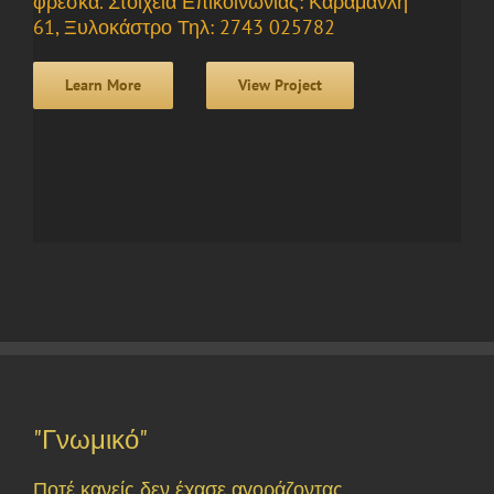
φρέσκα. Στοιχεία Επικοινωνίας: Καραμανλή
61, Ξυλοκάστρο Τηλ: 2743 025782
Learn More
View Project
"Γνωμικό"
Ποτέ κανείς δεν έχασε αγοράζοντας