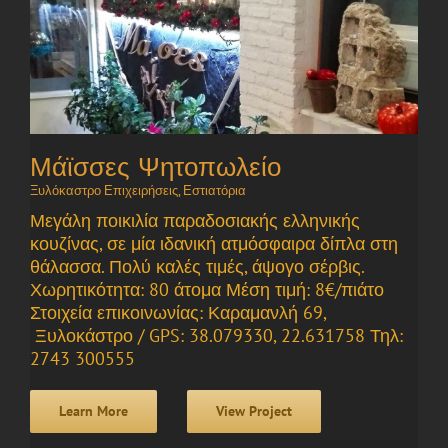
Μάϊσσες Ψητοπωλείο
Ξυλόκαστρο Επιχειρήσεις
,
Εστιατόρια
Μεγάλη ποικιλία παραδοσιακής ελληνικής
κουζίνας, σε μία ιδανική ατμόσφαιρα δίπλα στη
θάλασσα. Πολύ καλές τιμές, άψογο σέρβις.
Χωρητικότητα: 80 άτομα Μέση τιμή: 8€/πιάτο
Στοιχεία επικοινωνίας: Καραμανλή 69,
Ξυλοκάστρο / GPS: 38.079330, 22.631758 Τηλ:
2743 300555
Learn More
View Project