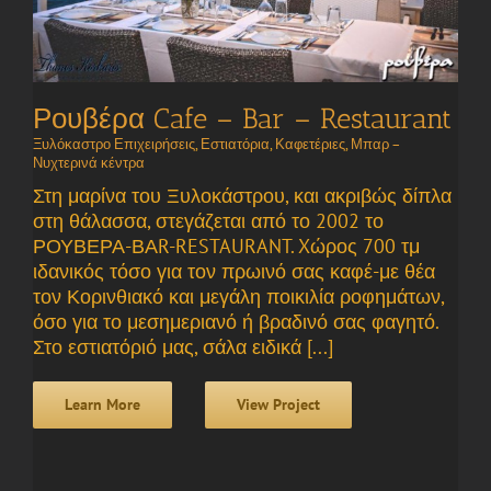
Ρουβέρα Cafe – Bar – Restaurant
Ξυλόκαστρο Επιχειρήσεις
,
Εστιατόρια
,
Καφετέριες
,
Μπαρ –
Νυχτερινά κέντρα
Στη μαρίνα του Ξυλοκάστρου, και ακριβώς δίπλα
στη θάλασσα, στεγάζεται από το 2002 το
ΡΟΥΒΕΡΑ-ΒΑR-RESTAURANT. Xώρος 700 τμ
ιδανικός τόσο για τον πρωινό σας καφέ-με θέα
τον Κορινθιακό και μεγάλη ποικιλία ροφημάτων,
όσο για το μεσημεριανό ή βραδινό σας φαγητό.
Στο εστιατόριό μας, σάλα ειδικά [...]
Learn More
View Project