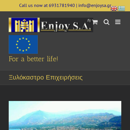
Skip
Call us now at 6931781940 | info@enjoysa.gr
to
content
For a better life!
Ξυλόκαστρο Επιχειρήσεις