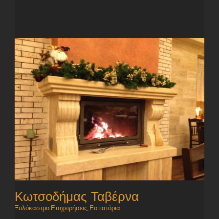
Κωτσοδήμας Ταβέρνα
Ξυλόκαστρο Επιχειρήσεις
,
Εστιατόρια