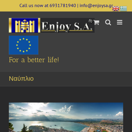
Skip
Call us now at 6931781940 | info@enjoysa.gr
to
content
For a better life!
Ναύπλιο