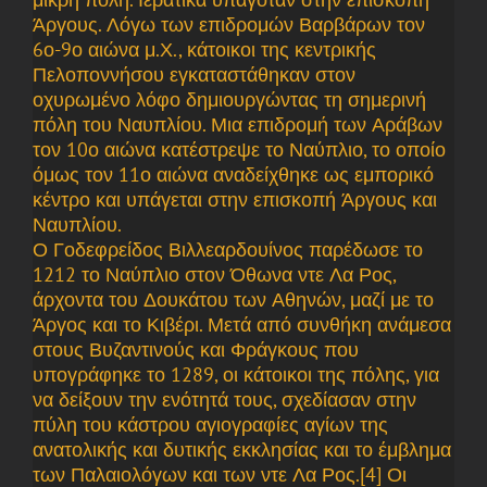
Άργους. Λόγω των επιδρομών Βαρβάρων τον
6ο-9ο αιώνα μ.Χ., κάτοικοι της κεντρικής
Πελοποννήσου εγκαταστάθηκαν στον
οχυρωμένο λόφο δημιουργώντας τη σημερινή
πόλη του Ναυπλίου. Μια επιδρομή των Αράβων
τον 10ο αιώνα κατέστρεψε το Ναύπλιο, το οποίο
όμως τον 11ο αιώνα αναδείχθηκε ως εμπορικό
κέντρο και υπάγεται στην επισκοπή Άργους και
Ναυπλίου.
Ο Γοδεφρείδος Βιλλεαρδουίνος παρέδωσε το
1212 το Ναύπλιο στον Όθωνα ντε Λα Ρος,
άρχοντα του Δουκάτου των Αθηνών, μαζί με το
Άργος και το Κιβέρι. Μετά από συνθήκη ανάμεσα
στους Βυζαντινούς και Φράγκους που
υπογράφηκε το 1289, οι κάτοικοι της πόλης, για
να δείξουν την ενότητά τους, σχεδίασαν στην
πύλη του κάστρου αγιογραφίες αγίων της
ανατολικής και δυτικής εκκλησίας και το έμβλημα
των Παλαιολόγων και των ντε Λα Ρος.[4] Οι