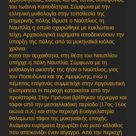
του Ιωάννη Καποδίστρια. Σύμφωνα με την
ελληνική μυθολογία στην τοποθεσία της
σημερινής πόλης ίδρυσε ο Ναύπλιος τη
Ναυπλία, η οποία οχυρώθηκε με κυκλώπεια
τείχη. Αρχαιολογικά ευρήματα αποδεικνύουν την
ύπαρξη της πόλης από τα μυκηναϊκά κιόλας
χρόνια.
Κατά την αρχαιότητα, στη θέση του Ναυπλίου
υπήρχε η πόλη Ναυπλία. Σύμφωνα με τη
μυθολογία οικιστής της ήταν ο Ναύπλιος, γιος
του Ποσειδώνα και της Αμυμώνης, ενώ ο
πέμπτος επίγονός συμμετείχε στην Αργοναυτική
Εκστρατεία. Η περιοχή κατοικείται από την
προϊστορία. Στην Πρόνοια βρέθηκαν τέχνεργα και
τάφοι από την μεσοελλαδική περίοδο (17ος-16ος
αιώνα π.Χ.) και στην περιοχή Ευαγγελιστρία
θαλαμωτοί τάφοι της μυκηναϊκής εποχής.
Ανάμεσα ευρήματα ξεχωρίζει ένα ρυτό-κάλαθος
που απεικονίζει έναν αίγαγρο. Από την περιοχή