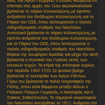
ναός του Αγίου Γεωργίου, ο οποίος θεωρείται ότι
κτίστηκε στις αρχές του 16ου αιώναΑνατολικά
βρίσκεται το πάρκο Κολοκοτρώνη, με έφιππο
ανδριάντα του Θεόδωρου Κολοκοτρώνη, και το
Πάρκο του ΟΣΕ, όπου λειτουργούσε ο παλιός
σιδηροδρομικός σταθμός του Ναυπλίου.
Ανατολικά βρίσκεται το πάρκο Κολοκοτρώνη, με
έφιππο ανδριάντα του Θεόδωρου Κολοκοτρώνη,
και το Πάρκο του ΟΣΕ, όπου λειτουργούσε ο
παλιός σιδηροδρομικός σταθμός του Ναυπλίου.
Βόρεια της λεωφόρου Αμαλίας και μέχρι την ακτή
βρίσκεται η συνοικία του Γυαλού, εκτός των
ενετικών τειχών. Τα κτίριά της κτίστηκαν κυρίως
την περίοδο 1860-1920. Σε φυσικό βράχο
βρίσκεται το εκκλησάκι των Αγίων Πάντων,
Γύρω του βρίσκεται το παλιό νεκροταφείο της
Πόλης, όπου είναι θαμμένοι μεταξύ άλλων ο
Παλαιών Πατρών Γερμανός, ο Νικηταράς και ο
Στάικος Σταϊκόπουλος. Το σημερινό νεκροταφείο
του Ναυπλίου ανεγέρθηκε το 1852. Ανάμεσα στο