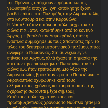
της Πρόνοιας υπάρχουν ευρήματα και της
γεωμετρικής εποχής. Ίχνη κατοίκησης έχουν
βρεθεί επίσης στο Παλαμήδι, στην Ακροναυπλία,
στα Κουτσούρια και στην Καραθώνα.
Η Ναυπλία ήταν αυτόνομη πόλη μέχρι τον 7ο
αιώνα π.Χ., όταν κατακτήθηκε από το κοντινό
Άργος, με βασιλιά τον Δαμοκράτιδα, όταν η
Ναυπλία συμμάχησε με τους Σπαρτιάτες πριν το
τέλος του δεύτερου μεσσηνιακού πολέμου, όπως
αναφέρει ο Παυσανίας. Στη συνέχεια έγινε
επίνειο του Άργους, αλλά έχασε τη σημασία της
και όταν την επισκέφτηκε ο Παυσανίας τον 2ο
αιώνα μ.Χ. ήταν ερειπωμένη. Στο λόφο της
Ακροναυπλίας βρισκόταν ιερό του Ποσειδώνα. Η
Ακροναυπλία οχυρώθηκε κατά τους
ελληνιστικούς χρόνους και τμήματα αυτής της
οχύρωσης σώζονται μέχρι σήμερα.[
Κατά τους παλαιοχριστιανικούς και
πρωτοβυζαντινούς χρόνους το Ναύπλιο ήταν μια
μικρή πόλη. Ιερατικά υπαγόταν στην επισκοπή