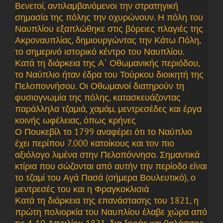
Βενετοί, αντιλαμβανόμενοι την στρατηγική
σημασία της πόλης την οχυρώνουν. Η πόλη του
Ναυπλίου εξαπλώθηκε στις βόρειες πλαγιές της
Ακροναυπλίας, δημιουργώντας την Κάτω Πόλη,
το σημερινό ιστορικό κέντρο του Ναυπλίου.
Κατά τη διάρκεια της Α΄ Οθωμανικής περιόδου,
το Ναύπλιο ήταν έδρα του Τούρκου διοικητή της
Πελοποννήσου. Οι Οθωμανοί διατηρούν τη
φυσιογνωμία της πόλης, κατασκευάζοντας
παράλληλα τζαμιά, χαμάμ, μεντρεσέδες και έργα
κοινής ωφέλειας, όπως κρήνες
Ο Πουκεβίλ το 1799 αναφέρει ότι το Ναύπλιο
έχει περίπου 7.000 κατοίκους και τον πιο
αξιόλογο λιμένα στην Πελοπόννησο. Σημαντικά
κτίρια που σώζονται από αυτήν την περίοδο είναι
το τζαμί του Αγά Πασά (σήμερα Βουλευτικό), ο
μεντρεσές του και η Φραγκοκλισιά
Κατά τη διάρκεια της επανάστασης του 1821, η
πρώτη πολιορκία του Ναυπλίου έλαβε χώρα από