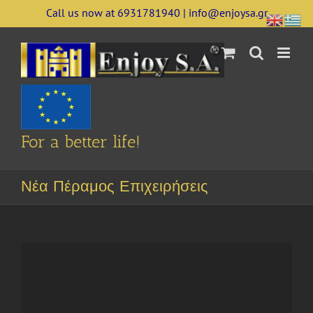
Skip
Call us now at 6931781940 | info@enjoysa.gr
to
content
For a better life!
Νέα Πέραμος Επιχειρήσεις