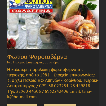
Φωτίου Ψαροταβέρνα
Νέα Πέραμος Επιχειρήσεις
,
Εστιατόρια
Η καλύτερη παραλιακή ψαροταβέρνα της
περιοχής, από το 1981. Στοιχεία επικοινωνίας:
32ο χλμ Παλαιά ΕΟ Αθηνών - Κορίνθου, Νεράκι-
Λουτρόπυργος / GPS: 38.023284, 23.449818
Τηλ: 22960 44306 / 6932242496 Email: tarsi-
k@hotmail.com