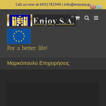
Skip
Call us now at 6931781940 | info@enjoysa.gr
to
content
For a better life!
Μαρκόπουλο Επιχειρήσεις