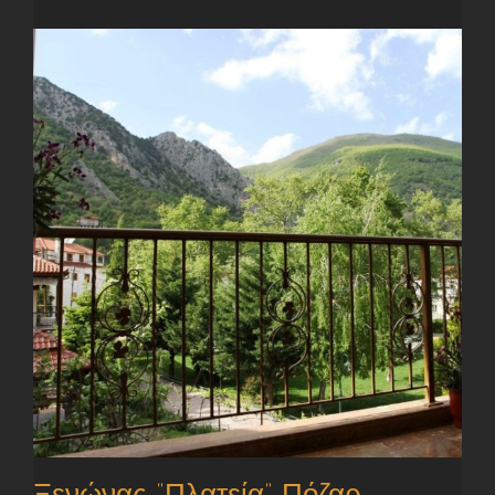
Ξενώνας “Πλατεία” Πόζαρ