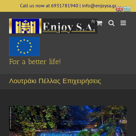
Skip
Call us now at 6931781940 | info@enjoysa.gr
to
content
For a better life!
Λουτράκι Πέλλας Επιχειρήσεις