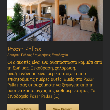
Pozar Pallas
Λουτράκι Πέλλας Επιχειρήσεις
,
Ξενοδοχεία
Οι διακοπές είναι ένα αναπόσπαστο κομμάτι από
τη ζωή μας. Ξεκούραση, χαλάρωση,
αναζωογόνηση είναι μερικά στοιχεία που
επιζητούμε τις ημέρες αυτές. Εμείς στο Pozar
Pallas σας υποσχόμαστε να ξεφύγετε από τη
ρουτίνα και το άγχος της καθημερινότητας. Το
ξενοδοχείο Pozar Pallas [...]
Learn More
View Project