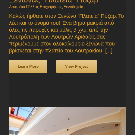
Λουτράκι Πέλλας Επιχειρήσεις
,
Ξενοδοχεία
Καλώς ήρθατε στον Ξενώνα "Πλατεία" Πόζαρ. Το
λέει και το όνομά του! Ένα βήμα μακριά από
όλες τις παροχές και μόλις 3 χλμ. από την
Λουτρόπολη των Λουτρών Αριδαίας,σας
περιμένουμε στον ολοκαίνουριο ξενώνα που
βρίσκεται στην πλατεία του Λουτρακίου! [...]
Learn More
View Project