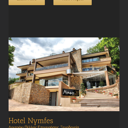
Hotel Nymfes
Λουτράκι Πέλλας Επιχειρήσεις
,
Ξενοδοχεία