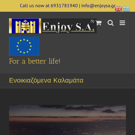
Skip
Call us now at 6931781940 | info@enjoysa.gr
to
content
For a better life!
Ενοικιαζόμενα Καλαμάτα