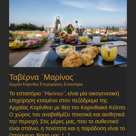
Ταβέρνα ”Μαρίνος”
Αρχαία Κόρινθος Επιχειρήσεις
,
Εστιατόρια
Το εστιατόριο ''Marinos'', είναι μία οικογενειακή
επιχείρηση κτισμένο στον πεζόδρομο της
Αρχαίας Κορίνθου με θέα τον Κορινθιακό Κόλπο.
Ο χώρος του αναβαθμίζει ποιοτικά και αισθητικά
την περιοχή. Στις μέρες μας, που το αυθεντικό
είναι σπάνιο, η ποιότητα και η παράδοση είναι το
ζητούμενο. Βάση μας, [...]