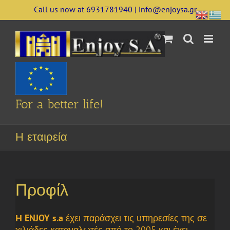
Skip
Call us now at 6931781940 | info@enjoysa.gr
to
content
For a better life!
Η εταιρεία
Προφίλ
Η ENJOY s.a
έχει παράσχει τις υπηρεσίες της σε
χιλιάδες καταναλωτές από το 2005 και έχει